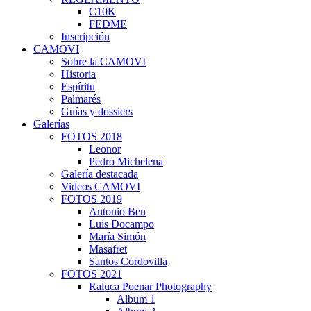
C10K
FEDME
Inscripción
CAMOVI
Sobre la CAMOVI
Historia
Espíritu
Palmarés
Guías y dossiers
Galerías
FOTOS 2018
Leonor
Pedro Michelena
Galería destacada
Videos CAMOVI
FOTOS 2019
Antonio Ben
Luis Docampo
María Simón
Masafret
Santos Cordovilla
FOTOS 2021
Raluca Poenar Photography
Album 1